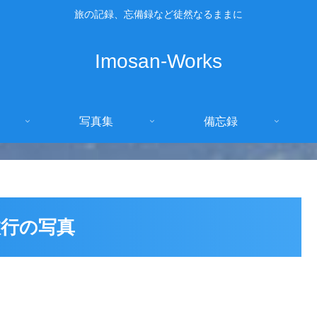
旅の記録、忘備録など徒然なるままに
Imosan-Works
写真集
備忘録
旅行の写真