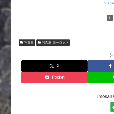
[SHOW
1
写真集
写真集_ヨーロッパ
シ
X
Pocket
Imos