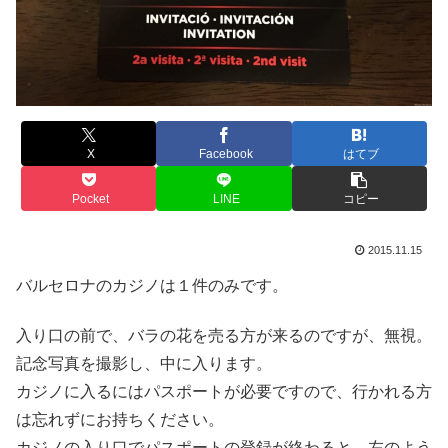
X
Facebook
はてブ
Pocket
LINE
コピー
2015.11.15
バルセロナのカジノは１件のみです。
入り口の前で、バラの花を売る方が来るのですが、無視。
記念写真を撮影し、中に入ります。
カジノに入るにはパスポートが必要ですので、行かれる方
は忘れずにお持ちください。
カジノの入り口でパスポートの登録が終わると、左のよう