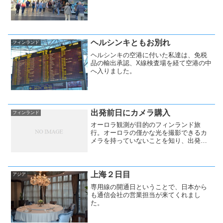
た。
ヘルシンキともお別れ
フィンランド
ヘルシンキの空港に付いた私達は、免税
品の輸出承認、X線検査場を経て空港の中
へ入りました。
出発前日にカメラ購入
フィンランド
オーロラ観測が目的のフィンランド旅
行。オーロラの僅かな光を撮影できるカ
メラを持っていないことを知り、出発の
前日に慌ててカメラを買いにいきまし
た。
上海２日目
アジア
専用線の開通日ということで、日本から
も通信会社の営業担当が来てくれまし
た。