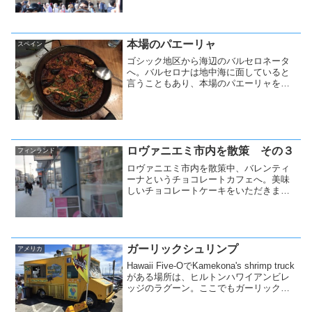
反対側にある池で写真撮影タイム。
本場のパエーリャ
スペイン
ゴシック地区から海辺のバルセロネータ
へ。バルセロナは地中海に面していると
言うこともあり、本場のパエーリャを食
べようと言うことで、ラ・バラッカと言
うレストランを目指すことに。
ロヴァニエミ市内を散策 その３
フィンランド
ロヴァニエミ市内を散策中、バレンティ
ーナというチョコレートカフェへ。美味
しいチョコレートケーキをいただきまし
た。
ガーリックシュリンプ
アメリカ
Hawaii Five-OでKamekona's shrimp truck
がある場所は、ヒルトンハワイアンビレ
ッジのラグーン。ここでもガーリックシ
ュリンプが食べる事ができるという事
で、行って見ました。