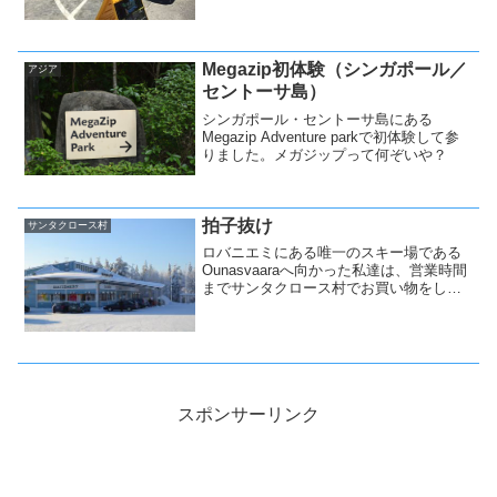
Megazip初体験（シンガポール／
アジア
セントーサ島）
シンガポール・セントーサ島にある
Megazip Adventure parkで初体験して参
りました。メガジップって何ぞいや？
拍子抜け
サンタクロース村
ロバニエミにある唯一のスキー場である
Ounasvaaraへ向かった私達は、営業時間
までサンタクロース村でお買い物をした
のでした。
スポンサーリンク