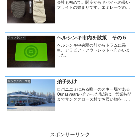
会社も初めて。関空からドバイへの長い
フライトの始まりです。エミレーツの機
内サービスをご報告します。
ヘルシンキ市内を散策 その５
フィンランド
ヘルシンキ中央駅の前からトラムに乗
車。アラビア・アウトレットへ向かいま
した。
拍子抜け
サンタクロース村
ロバニエミにある唯一のスキー場である
Ounasvaaraへ向かった私達は、営業時間
までサンタクロース村でお買い物をした
のでした。
スポンサーリンク