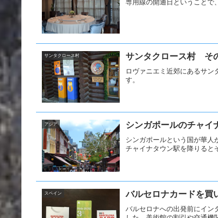
専用線の開通日ということで
サンタクロース村 そ
サンタクロース村
ロヴァニエミ近郊にあるサン
す。
シンガポールのチャイ
アジア
シンガポールという国が華人
チャイナタウン駅を降りると
バルセロナカードを買いに
スペイン
バルセロナへの出発前にイン
した。美術館の割引や交通機