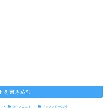
トを書き込む
ド
ロヴァニエミ
サンタクロース村