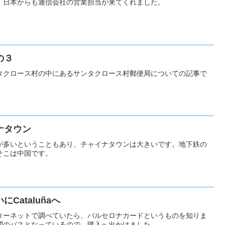
、日本からも通信会社の営業担当が来てくれました。
の３
タクロース村の中にあるサンタクロース村郵便局についての記事で
ナタウン
が多いということもあり、チャイナタウンは大きいです。地下鉄の
そこは中国です。
Cataluñaへ
ターネットで調べていたら、バルセロナカードというものを知りま
関のパスとなっているので、購入へ出かけました。