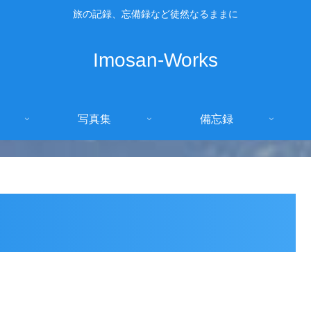
旅の記録、忘備録など徒然なるままに
Imosan-Works
写真集
備忘録