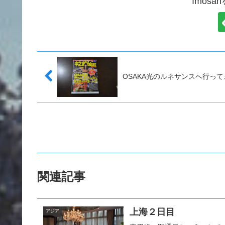
Imos
OSAKA光のルネサンスへ行っ
関連記事
上海２日目
アジア