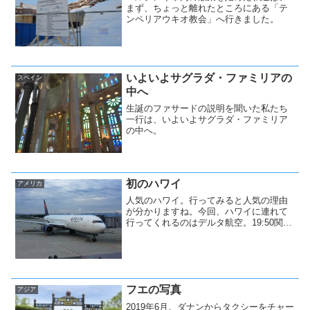
まず、ちょっと離れたところにある「テ
ンペリアウキオ教会」へ行きました。
いよいよサグラダ・ファミリアの
スペイン
中へ
生誕のファサードの説明を聞いた私たち
一行は、いよいよサグラダ・ファミリア
の中へ。
初のハワイ
アメリカ
人気のハワイ。行ってみると人気の理由
が分かりますね。今回、ハワイに連れて
行ってくれるのはデルタ航空。19:50関空
発のDL278便。
フエの写真
アジア
2019年6月。ダナンからタクシーをチャー