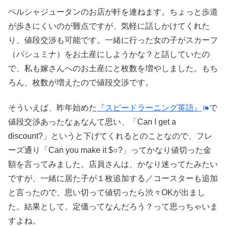
ペルシャジュータンのお店が軒を連ねます。ちょっと歩道
が歩きにくいのが難点ですが、気軽に話しかけてくれた
り、値段交渉も可能です。一緒に行った女の子がスカーフ
（パシュミナ）をお土産にしようかな？と話していたの
で、私も嫁さんへのお土産にと枚数を増やしました。もち
ろん、枚数が増えたので値段交渉です。
そういえば、昨年始めた
『スピードラーニング英語』
で
値段交渉あったなぁなんて思い、「Can I get a
discount?」というと下げてくれるとのことなので、フレ
ーズ通り「Can you make it $○?」ってかなり値切った金
額を言ってみました。店員さんは、かなり迷ってたみたい
ですが、一緒に居た子が１枚追加する／コースターも追加
と言ったので、思い切って値切ったら渋々OKが出まし
た。結果として、定価ってなんだろう？って思っちゃいま
すよね。