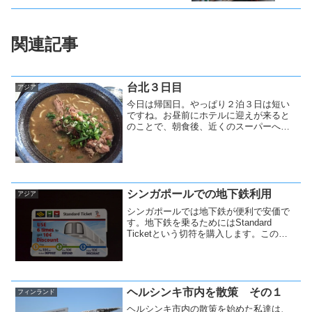
関連記事
台北３日目
アジア
今日は帰国日。やっぱり２泊３日は短い
ですね。お昼前にホテルに迎えが来ると
のことで、朝食後、近くのスーパーへお
土産の買い出しへ。取り敢えず、定番の
パイナップルケーキ。
シンガポールでの地下鉄利用
アジア
シンガポールでは地下鉄が便利で安価で
す。地下鉄を乗るためにはStandard
Ticketという切符を購入します。このチ
ケットは、１回目に10セントを切符代と
共に保証金として支払います。
ヘルシンキ市内を散策 その１
フィンランド
ヘルシンキ市内の散策を始めた私達は、