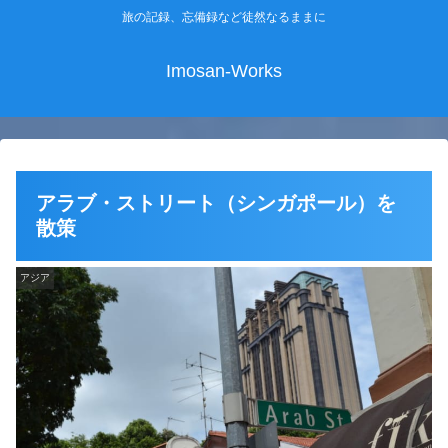
旅の記録、忘備録など徒然なるままに
Imosan-Works
アラブ・ストリート（シンガポール）を
散策
アジア