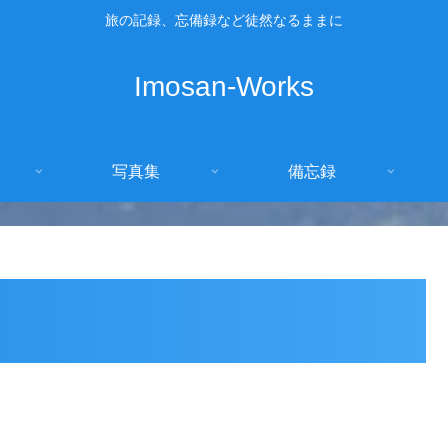
旅の記録、忘備録など徒然なるままに
Imosan-Works
写真集
備忘録