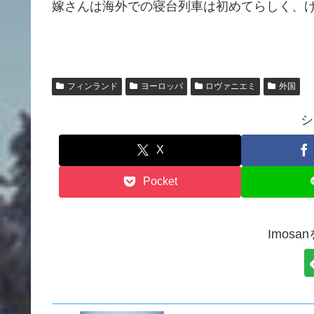
嫁さんは海外での寝台列車は初めてらしく、
フィンランド
ヨーロッパ
ロヴァニエミ
外国
シ
X
Pocket
Imos