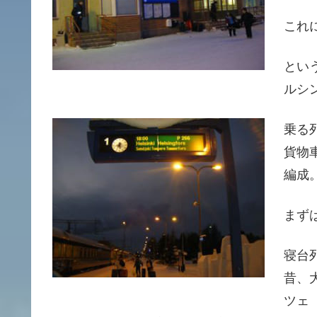
これ
とい
ルシ
乗る
貨物
編成
まず
寝台
昔、
ツェ