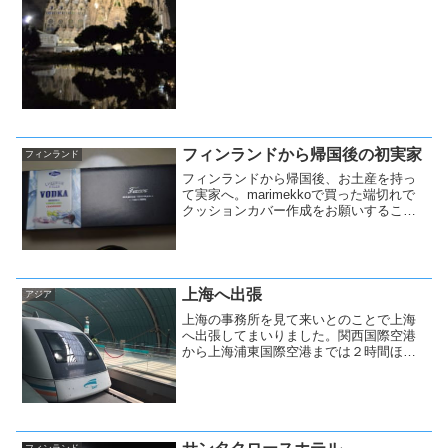
フィンランドから帰国後の初実家
フィンランド
フィンランドから帰国後、お土産を持っ
て実家へ。marimekkoで買った端切れで
クッションカバー作成をお願いすること
に。
上海へ出張
アジア
上海の事務所を見て来いとのことで上海
へ出張してまいりました。関西国際空港
から上海浦東国際空港までは２時間ほ
ど。
フィンランド