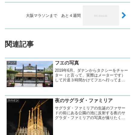
大阪マラソンまで あと４週間
関連記事
フエの写真
アジア
2019年6月。ダナンからタクシーをチャー
ター（と言って、実際はメーターです）
して片道３時間かけてフエへ行ってまい
りました。その際の写真です。タクシー
での移動とはいえ、外は40度近くの気温
でクタクタでした。
夜のサグラダ・ファミリア
スペイン
サグラダ・ファミリアの生誕のファサー
ドの前にある公園の池に反射する夜のサ
グラダ・ファミリアの写真が撮りたく
て、戻って来ました。