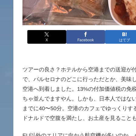
X
Facebook
はてブ
ツアーの良さ？ホテルから空港までの送迎が
で、バルセロナのどこに行っただとか、美味
空港へ到着しました。13%の付加価値税の免
ちゃ並んでますやん。しかも、日本人ではな
までに40〜50分。空港のカフェでゆっくり
ドナルドで空腹を満たし、お土産を見ること
EU以外のエリアに向かう航空機が多いのか、