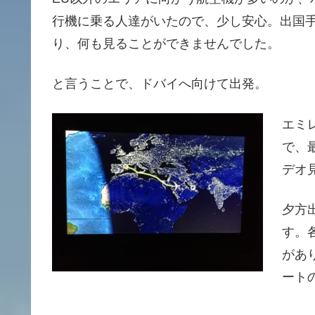
行機に乗る人達がいたので、少し安心。出国
り、何も見ることができませんでした。
と言うことで、ドバイへ向けて出発。
エミ
で、
デオ
夕方
す。
があ
ート