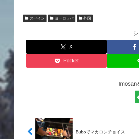
スペイン
ヨーロッパ
外国
シ
X
Pocket
Imos
Buboでマカロンチョイス