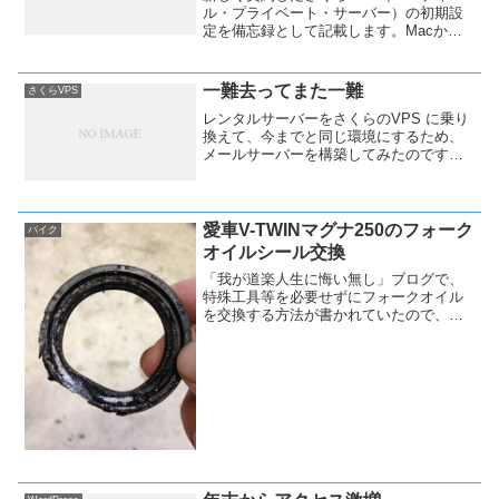
ル・プライベート・サーバー）の初期設
定を備忘録として記載します。Macから
接続しているので、Macユーザーの参考
になればと。今回は「iptablesの設定」で
す。
一難去ってまた一難
さくらVPS
レンタルサーバーをさくらのVPS に乗り
換えて、今までと同じ環境にするため、
メールサーバーを構築してみたのです
が、これが想像以上に苦戦。
愛車V-TWINマグナ250のフォーク
バイク
オイルシール交換
「我が道楽人生に悔い無し」ブログで、
特殊工具等を必要せずにフォークオイル
を交換する方法が書かれていたので、実
践してみました。車のジャッキー２台で
バイクを水平に持ち上げます。