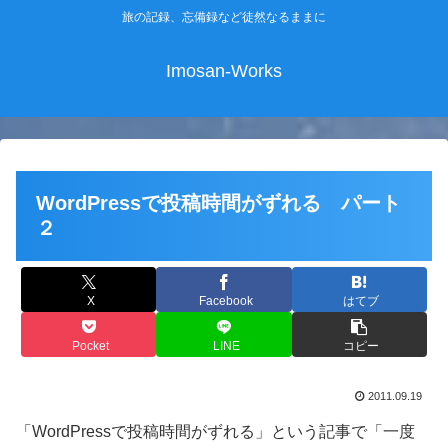
旅の記録、忘備録など徒然なるままに
Imosan-Works
WordPressで投稿時間がずれる パート
２
X
Facebook
はてブ
Pocket
LINE
コピー
2011.09.19
「WordPressで投稿時間がずれる」という記事で「一度