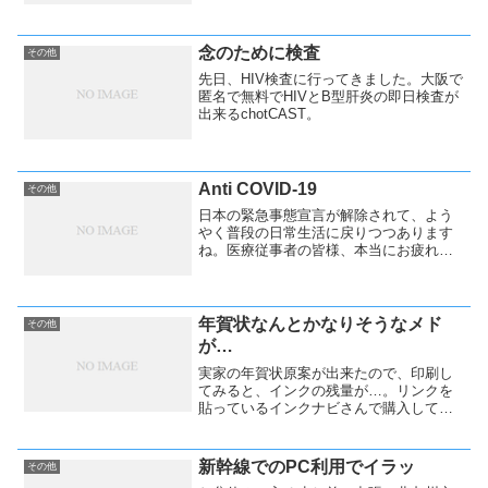
念のために検査
その他
先日、HIV検査に行ってきました。大阪で
匿名で無料でHIVとB型肝炎の即日検査が
出来るchotCAST。
Anti COVID-19
その他
日本の緊急事態宣言が解除されて、よう
やく普段の日常生活に戻りつつあります
ね。医療従事者の皆様、本当にお疲れ様
です。そして、強制力のないステイホー
ム実践した日本の皆様、お疲れ様でし
た。海外旅行メインで書いているブログ
なので、アクセス数が激減中です（笑）
年賀状なんとかなりそうなメド
その他
今年もどこか行きたかったのですが、無
が…
理そうですね。
実家の年賀状原案が出来たので、印刷し
てみると、インクの残量が…。リンクを
貼っているインクナビさんで購入してみ
ました。
新幹線でのPC利用でイラッ
その他