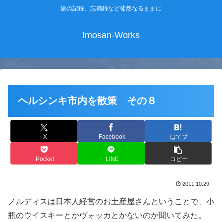
旅の記録、忘備録など徒然なるままに
Imosan-Works
ヘルシンキ市内を散策 その８
X
Facebook
はてブ
Pocket
LINE
コピー
2011.10.29
ノルディスは日本人経営のお土産屋さんということで、小
瓶のウイスキーとかヴォッカとかないのか聞いてみた。