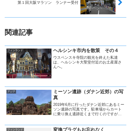
第１回大阪マラソン ランナー受付
関連記事
ヘルシンキ市内を散策 その４
フィンランド
ウスペンスキ寺院の観光を終えた私達
は、ヘルシンキ大聖堂付近のお土産屋さ
んへ。
ミーソン遺跡（ダナン近郊）の写
アジア
真
2019年6月に行ったダナン近郊にあるミー
ソン遺跡の写真です。駐車場からカート
に乗り換え遺跡近くまで行くのですが、
降りてからも結構歩きます。また、陽を
遮るものがないので、直射日光もろで
す。
変換プラグもお忘れなく
フィンランド