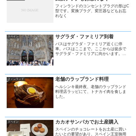
フィンランドのコンセントプラグの形はC
型です。変換プラグ、変圧器などもお忘
れなく
サグラダ・ファミリア到着
スペイン
バスはサグラダ・ファミリア近くに停
車。バスはここまで。ここからは徒歩で
サグラダ・ファミリアに向かいます。ま
ずは生誕のファサードの前の道を挟んで
反対側にある池で写真撮影タイム。
老舗のラップランド料理
フィンランド
ヘルシンキ最終夜、老舗のラップランド
料理店ラッピにて、トナカイ肉を食しま
した。
カカオサンパカでお土産購入
スペイン
スペインのチョコレートをお土産に買い
たいとの要望があり、スペイン王室御用