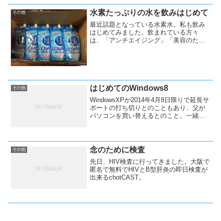
SSD。
水素たっぷりの水を飲みはじめて
その他
最近話題となっている水素水。私も飲み
はじめてみました。飲まれている方々
は、「アンチエイジング」「美容のた
め」「ダイエットのため」など様々なよ
うです。
はじめてのWindows8
その他
WindowsXPが2014年4月8日限りで延長サ
ポートの打ち切りとのこともあり、父が
パソコンを買い替えるとのこと。一緒に
買いに行って参りました。
念のために検査
その他
先日、HIV検査に行ってきました。大阪で
匿名で無料でHIVとB型肝炎の即日検査が
出来るchotCAST。