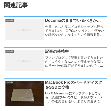
関連記事
Docomoのままでいるべきか…
その他
先日、久しぶりにドコモショップへ行っ
てきました。 目的はというと、「何かい
い端末ないかいな？」という情報収集。
記事の移植中
その他
ファンブログにて記事を書いてきました
が、ようやくなんとなく使えそうな感じ
にサーバーの設定ができましたので、フ
ァンブログから記事を移植していこうと
思います。
MacBook Proのハードディスク
その他
をSSDに交換
OS X Mavericksにアップデートしてか
ら、急激にMacのスピードがダウン。メ
ールの送受信も遅い。あまりの遅さにイ
ライラしてきたので、ハードディスクの
積み替えを行いました。買ったのは