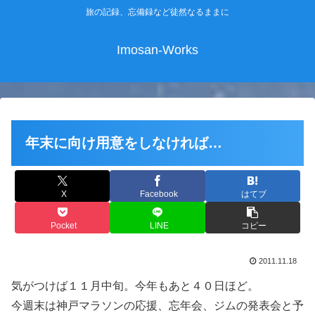
旅の記録、忘備録など徒然なるままに
Imosan-Works
年末に向け用意をしなければ…
X
Facebook
はてブ
Pocket
LINE
コピー
2011.11.18
気がつけば１１月中旬。今年もあと４０日ほど。
今週末は神戸マラソンの応援、忘年会、ジムの発表会と予